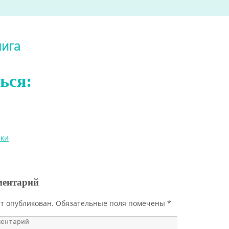
нига
ься:
ики
ментарий
ет опубликован.
Обязательные поля помечены
*