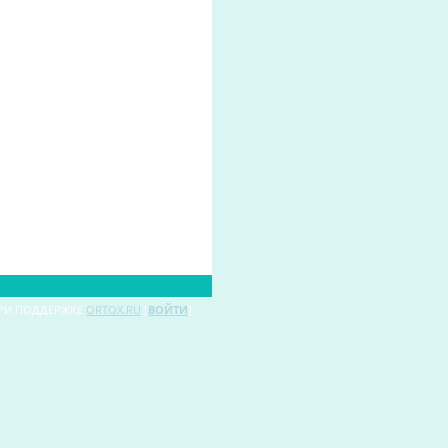
РИ ПОДДЕРЖКЕ
ORTOX.RU
[
ВОЙТИ
]