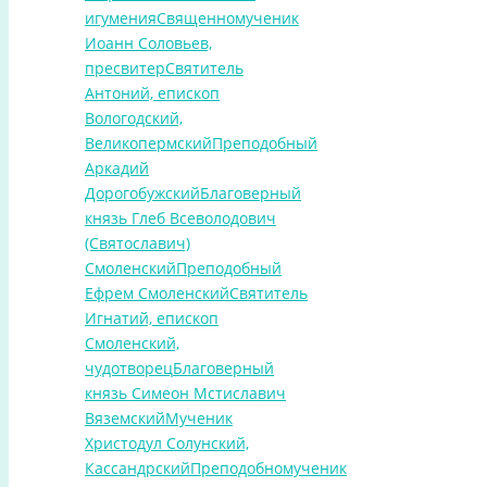
игумения
Священномученик
Иоанн Соловьев,
пресвитер
Святитель
Антоний, епископ
Вологодский,
Великопермский
Преподобный
Аркадий
Дорогобужский
Благоверный
князь Глеб Всеволодович
(Святославич)
Смоленский
Преподобный
Ефрем Смоленский
Святитель
Игнатий, епископ
Смоленский,
чудотворец
Благоверный
князь Симеон Мстиславич
Вяземский
Мученик
Христодул Солунский,
Кассандрский
Преподобномученик