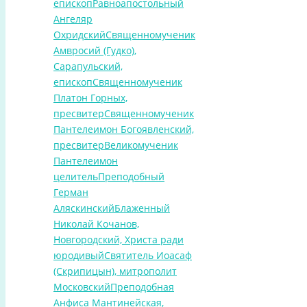
епископ
Равноапостольный
Ангеляр
Охридский
Священномученик
Амвросий (Гудко),
Сарапульский,
епископ
Священномученик
Платон Горных,
пресвитер
Священномученик
Пантелеимон Богоявленский,
пресвитер
Великомученик
Пантелеимон
целитель
Преподобный
Герман
Аляскинский
Блаженный
Николай Кочанов,
Новгородский, Христа ради
юродивый
Святитель Иоасаф
(Скрипицын), митрополит
Московский
Преподобная
Анфиса Мантинейская,