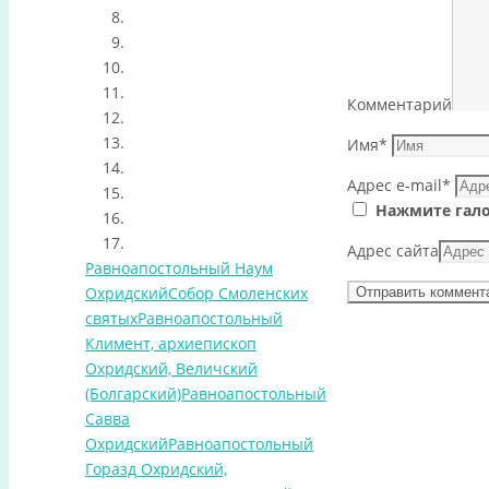
Комментарий
Имя
*
Адрес e-mail
*
Нажмите гало
Адрес сайта
Равноапостольный Наум
Охридский
Собор Смоленских
святых
Равноапостольный
Климент, архиепископ
Охридский, Величский
(Болгарский)
Равноапостольный
Савва
Охридский
Равноапостольный
Горазд Охридский,