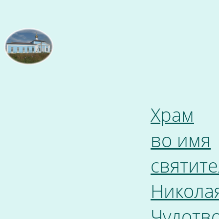
Храм
во имя
святите
Никола
Чудотв