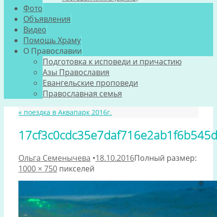
Фото
Объявления
Видео
Помощь Храму
О Православии
Подготовка к исповеди и причастию
Азы Православия
Евангельские проповеди
Православная семья
«
поездка в Аквапарк 2016г.
17cf3c0cdc35e7daf716e2ab1f6b545
Ольга Семенычева
•
18.10.2016
Полный размер:
1000 × 750
пикселей