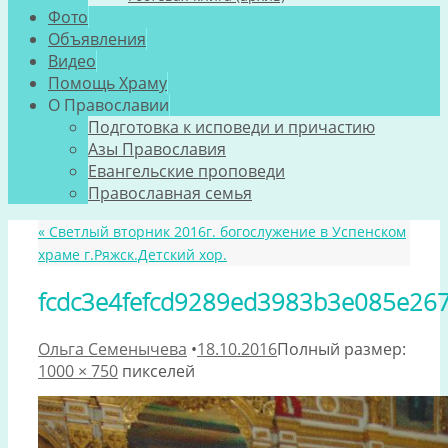
Фото
Объявления
Видео
Помощь Храму
О Православии
Подготовка к исповеди и причастию
Азы Православия
Евангельские проповеди
Православная семья
«
Светлый вторник 2016г. богослужение в Успенском
храме г.Ряжск.Детский хор.
fcdc3e4fefcd9289ed3983b3e085e26
Ольга Семенычева
•
18.10.2016
Полный размер:
1000 × 750
пикселей