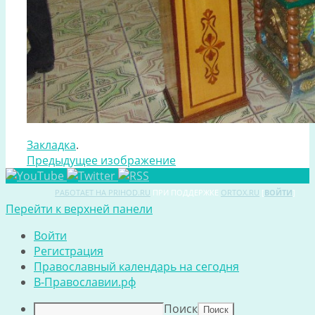
Закладка
.
Предыдущее изображение
РАБОТАЕТ НА PRIHOD.RU
ПРИ ПОДДЕРЖКЕ
ORTOX.RU
[
ВОЙТИ
]
Перейти к верхней панели
Войти
Регистрация
Православный календарь на сегодня
В-Православии.рф
Поиск