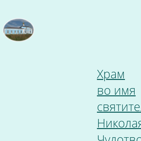
Храм
во имя
святите
Никола
Чудотв