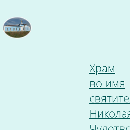
Храм
во имя
святите
Никола
Чудотв