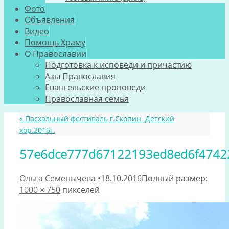
Фото
Объявления
Видео
Помощь Храму
О Православии
Подготовка к исповеди и причастию
Азы Православия
Евангельские проповеди
Православная семья
«
Пасхальный фестиваль г.Скопин .Детский
хор.2016г.
57e6dce777d67122193ed8ed6f4742
Ольга Семенычева
•
18.10.2016
Полный размер:
1000 × 750
пикселей