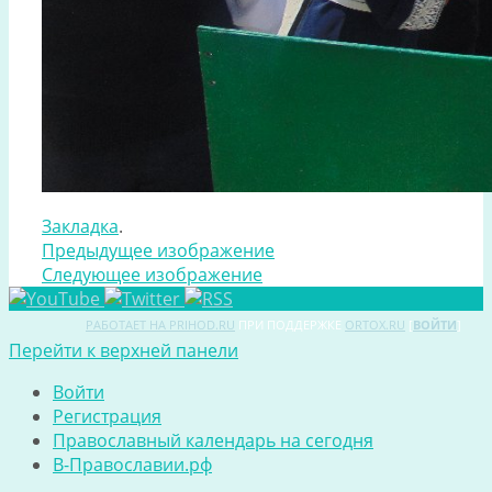
Закладка
.
Предыдущее изображение
Следующее изображение
РАБОТАЕТ НА PRIHOD.RU
ПРИ ПОДДЕРЖКЕ
ORTOX.RU
[
ВОЙТИ
]
Перейти к верхней панели
Войти
Регистрация
Православный календарь на сегодня
В-Православии.рф