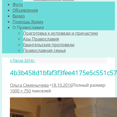
Фото
Объявления
Видео
Помощь Храму
О Православии
Подготовка к исповеди и причастию
Азы Православия
Евангельские проповеди
Православная семья
«
Пасха 2016г.
4b3b458d1bfaf3f3fee4175e5c551c57
Ольга Семенычева
•
18.10.2016
Полный размер:
1000 × 750
пикселей