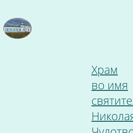
Храм
во имя
святите
Никола
Чудотв