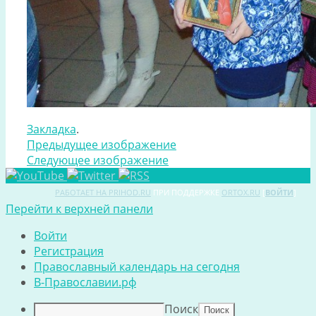
Закладка
.
Предыдущее изображение
Следующее изображение
РАБОТАЕТ НА PRIHOD.RU
ПРИ ПОДДЕРЖКЕ
ORTOX.RU
[
ВОЙТИ
]
Перейти к верхней панели
Войти
Регистрация
Православный календарь на сегодня
В-Православии.рф
Поиск