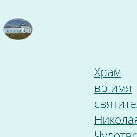
Храм
во имя
святите
Никола
Чудотв