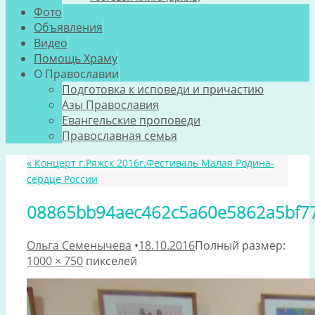
Фото
Объявления
Видео
Помощь Храму
О Православии
Подготовка к исповеди и причастию
Азы Православия
Евангельские проповеди
Православная семья
«
Концерт г.Ряжск 2016г.Фестиваль Малая Родина-
сердце России
08865bb94aec462c5a60e5862a5bf7
Ольга Семенычева
•
18.10.2016
Полный размер:
1000 × 750
пикселей