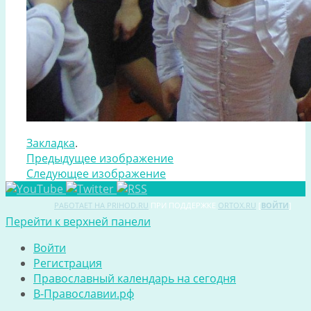
Закладка
.
Предыдущее изображение
Следующее изображение
РАБОТАЕТ НА PRIHOD.RU
ПРИ ПОДДЕРЖКЕ
ORTOX.RU
[
ВОЙТИ
]
Перейти к верхней панели
Войти
Регистрация
Православный календарь на сегодня
В-Православии.рф