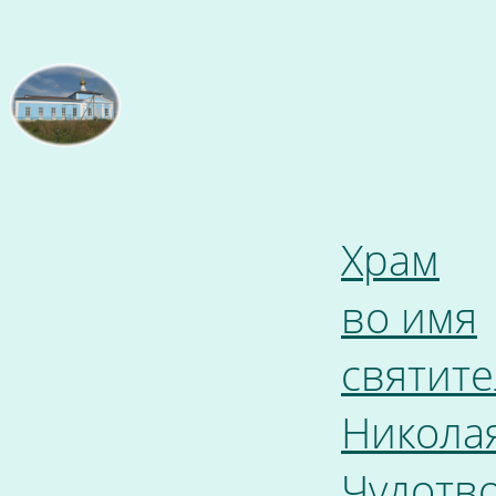
Храм
во имя
святите
Никола
Чудотв