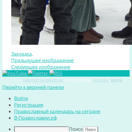
Закладка
.
Предыдущее изображение
Следующее изображение
РАБОТАЕТ НА PRIHOD.RU
ПРИ ПОДДЕРЖКЕ
ORTOX.RU
[
ВОЙТИ
]
Перейти к верхней панели
Войти
Регистрация
Православный календарь на сегодня
В-Православии.рф
Поиск