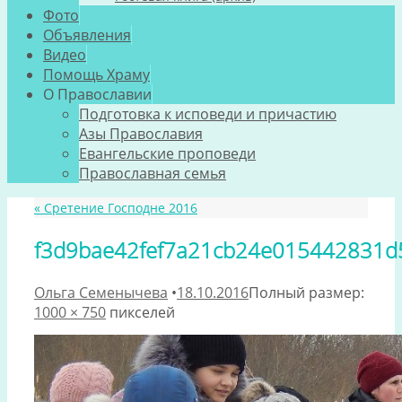
Фото
Объявления
Видео
Помощь Храму
О Православии
Подготовка к исповеди и причастию
Азы Православия
Евангельские проповеди
Православная семья
«
Сретение Господне 2016
f3d9bae42fef7a21cb24e015442831d
Ольга Семенычева
•
18.10.2016
Полный размер:
1000 × 750
пикселей