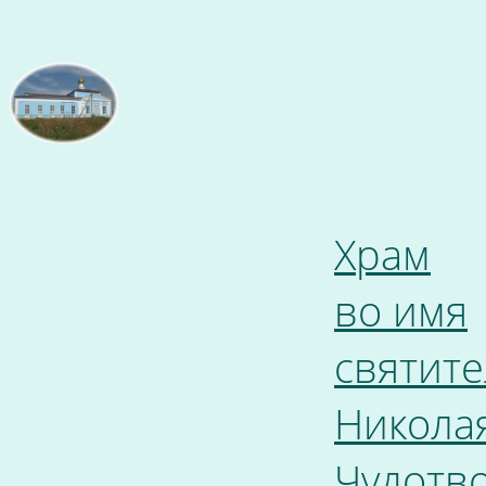
Храм
во имя
святите
Никола
Чудотв