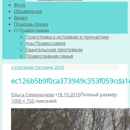
Фото
Объявления
Видео
Помощь Храму
О Православии
Подготовка к исповеди и причастию
Азы Православия
Евангельские проповеди
Православная семья
«
Сретение Господне 2016
ec126b5b9f0ca373949c353f059cda1
Ольга Семенычева
•
18.10.2016
Полный размер:
1000 × 750
пикселей