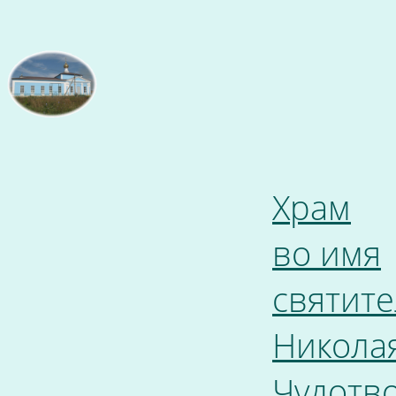
Храм
во имя
святите
Никола
Чудотв