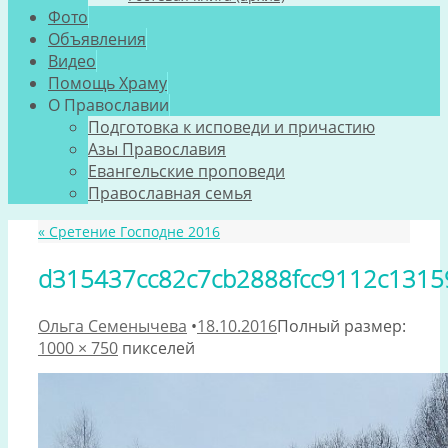
Фото
Объявления
Видео
Помощь Храму
О Православии
Подготовка к исповеди и причастию
Азы Православия
Евангельские проповеди
Православная семья
«
Сретение Господне 2016
d315437cc82c7cb2888fcc9112c1315
Ольга Семенычева
•
18.10.2016
Полный размер:
1000 × 750
пикселей