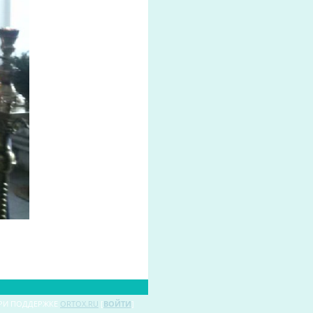
РИ ПОДДЕРЖКЕ
ORTOX.RU
[
ВОЙТИ
]