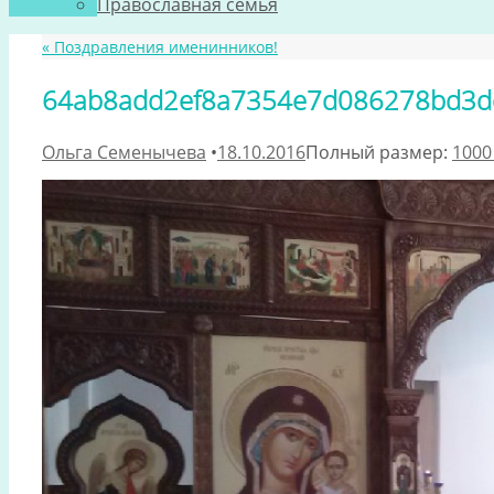
Православная семья
«
Поздравления именинников!
64ab8add2ef8a7354e7d086278bd3d
Ольга Семенычева
•
18.10.2016
Полный размер:
1000